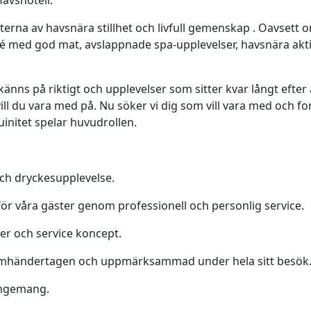
avshotell.
erna av havsnära stillhet och livfull gemenskap . Oavsett 
ité med god mat, avslappnade spa-upplevelser, havsnära akt
nns på riktigt och upplevelser som sitter kvar långt efter a
l du vara med på. Nu söker vi dig som vill vara med och f
initet spelar huvudrollen.
och dryckesupplevelse.
r våra gäster genom professionell och personlig service.
ner och service koncept.
d, omhändertagen och uppmärksammad under hela sitt besök
angemang.