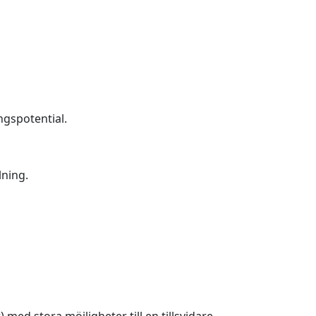
ngspotential.
lning.