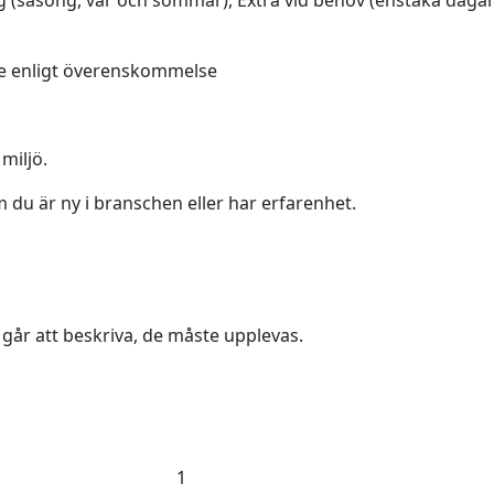
(säsong, vår och sommar), Extra vid behov (enstaka dagar) m
räde enligt överenskommelse
miljö.
m du är ny i branschen eller har erfarenhet.
år att beskriva, de måste upplevas.
1