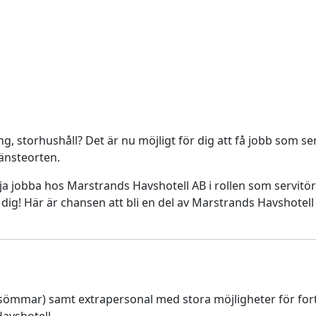
ng, storhushåll? Det är nu möjligt för dig att få jobb som s
jänsteorten.
ja jobba hos Marstrands Havshotell AB i rollen som servitör/s
dig! Här är chansen att bli en del av Marstrands Havshotell
ömmar) samt extrapersonal med stora möjligheter för fortsät