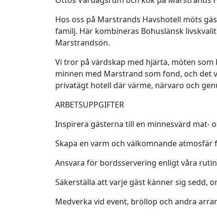
Ottos Vardagsrum och kök på Marstrands H
Hos oss på Marstrands Havshotell möts gäst
familj. Här kombineras Bohuslänsk livskval
Marstrandsön.
Vi tror på värdskap med hjärta, möten som kä
minnen med Marstrand som fond, och det vil
privatägt hotell där värme, närvaro och genu
ARBETSUPPGIFTER
Inspirera gästerna till en minnesvärd mat- 
Skapa en varm och välkomnande atmosfär fö
Ansvara för bordsservering enligt våra ruti
Säkerställa att varje gäst känner sig sed
Medverka vid event, bröllop och andra arr